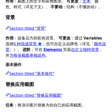
作用
：截图上的文字和装饰图形。
可更改
：
文本
、颜
色、样式（详见下文）。
不要动
：结构（不懂勿动）。
背景
Section titled “背景”
作用
：设备后方的彩色背景。
可更改
：通过
Variables
选择
6 种现成背景
◆
，也可自定义品牌色（详见「
颜色设
置
」）。
进阶
：可在
Elements
页面
自定义独特背景
，
并
为每张截图单独设色
。
基本操作
Section titled “基本操作”
替换应用截图
Section titled “替换应用截图”
任务
：将演示图片替换为你自己的应用截图。