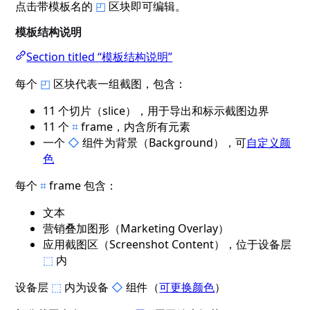
点击带模板名的
◰
区块即可编辑。
模板结构说明
Section titled “模板结构说明”
每个
◰
区块代表一组截图，包含：
11 个切片（slice），用于导出和标示截图边界
11 个
⌗
frame，内含所有元素
一个
◇
组件为背景（Background），可
自定义颜
色
每个
⌗
frame 包含：
文本
营销叠加图形（Marketing Overlay）
应用截图区（Screenshot Content），位于设备层
⬚
内
设备层
⬚
内为设备
◇
组件（
可更换颜色
）