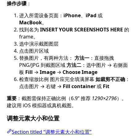
操作步骤
：
进入所需设备页面：
iPhone
、
iPad
或
MacBook
。
找到名为
INSERT YOUR SCREENSHOTS HERE
的
frame。
选中演示截图图层
点击图片区域
替换图片，有两种方法：
方法一
：直接拖拽
PNG/JPG 到截图区域
方法二
：选中图片 → 右侧面
板
Fill
→
Image
→
Choose Image
检查缩放比例 图片应完全填满屏幕
如裁剪不正确
：
点击图片 → 右键 →
Fill container
或
Fit
重要
：截图需保持正确比例（6.9” 推荐
1290×2796
）。
建议用 iOS 模拟器或真机截图。
调整元素大小和位置
Section titled “调整元素大小和位置”