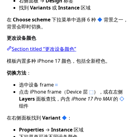
右侧面板 →
Design
标签
找到
Variants
或
Instance
区域
在
Choose scheme
下拉菜单中选择 6 种
◆
背景之一，
背景会即时切换。
更改设备颜色
Section titled “更改设备颜色”
模板内置多种 iPhone 17 颜色，包括全新橙色。
切换方法
：
选中设备 frame
⌗
点击 iPhone frame（Device 层
⬚
），或在左侧
Layers
面板查找，内含
iPhone 17 Pro MAX
的
◇
组件
在右侧面板找到
Variant
◆
：
Properties
→
Instance
区域
下拉菜单可选不同设备颜色