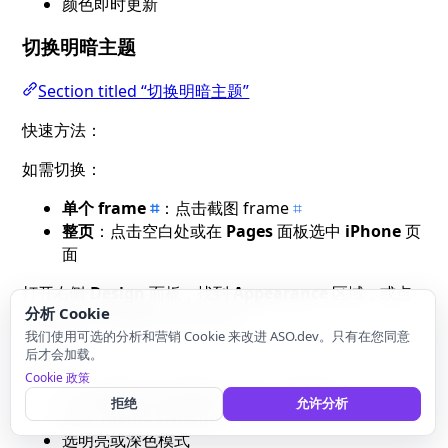
颜色即时更新
切换明暗主题
Section titled “切换明暗主题”
快速方法：
如需切换：
单个 frame
⌗
：点击截图 frame
⌗
整页
：点击空白处或在
Pages
面板选中
iPhone
页
面
打开右侧
Design
面板，找到
Appearance
区域，或点
分析 Cookie
击
Apply variable mode
按钮
我们使用可选的分析和营销 Cookie 来改进 ASO.dev。只有在您同意
切换主题：
后才会加载。
Cookie 政策
点击
Apply variable mode
（变量图标）
拒绝
允许分析
选择
Theme switcher
选明亮或深色模式