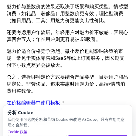
魅力价与整数价的效果还取决于场景和购买类型。情感型
消费（如礼品、奢侈品）用整数价更有效，理性型消费
（如日用品、工具）用魅力价更能突出性价比。
还要考虑用户年龄层。年轻用户对魅力价不敏感，容易心
算四舍五入；年长用户则更容易被.99吸引。
魅力价适合价格竞争激烈、微小差价也能影响决策的市
场，常见于实体零售和SaaS等线上订阅服务，因长期支
付下小数点差异会被放大。
总之，选择哪种定价方式要结合产品类型、目标用户和品
牌定位。非奢侈品、追求实惠时用魅力价，高端/情感消
费用整数价。
在价格编辑器中使用模板
了解更多App Store变现
分析 Cookie
我们使用可选的分析和营销 Cookie 来改进 ASO.dev。只有在您同意
最近更新：
2026年7月10日
后才会加载。
Cookie 政策
上一页