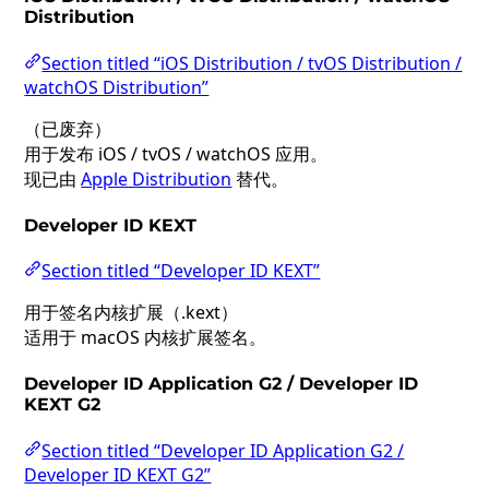
Distribution
Section titled “iOS Distribution / tvOS Distribution /
watchOS Distribution”
（已废弃）
用于发布 iOS / tvOS / watchOS 应用。
现已由
Apple Distribution
替代。
Developer ID KEXT
Section titled “Developer ID KEXT”
用于签名内核扩展（.kext）
适用于 macOS 内核扩展签名。
Developer ID Application G2 / Developer ID
KEXT G2
Section titled “Developer ID Application G2 /
Developer ID KEXT G2”