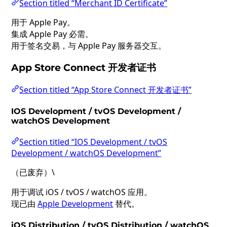
Section titled “Merchant ID Certificate”
用于 Apple Pay。
集成 Apple Pay 必需。
用于签名交易，与 Apple Pay 服务器交互。
App Store Connect 开发者证书
Section titled “App Store Connect 开发者证书”
IOS Development / tvOS Development /
watchOS Development
Section titled “IOS Development / tvOS
Development / watchOS Development”
（已废弃）\
用于调试 iOS / tvOS / watchOS 应用。
现已由
Apple Development
替代。
iOS Distribution / tvOS Distribution / watchOS