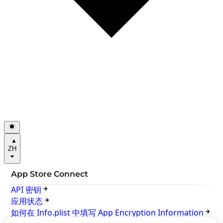
ZH
App Store Connect
API 密钥
应用状态
如何在 Info.plist 中填写 App Encryption Information