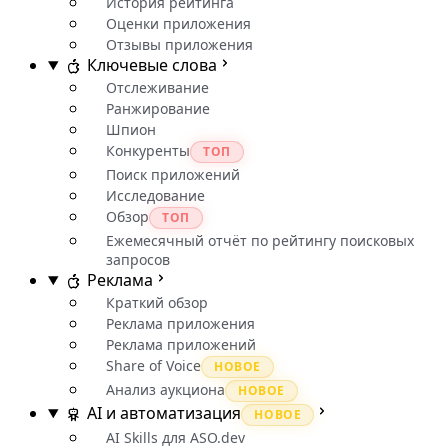
История рейтинга
Оценки приложения
Отзывы приложения
Ключевые слова
Отслеживание
Ранжирование
Шпион
Конкуренты
ТОП
Поиск приложений
Исследование
Обзор
ТОП
Ежемесячный отчёт по рейтингу поисковых
запросов
Реклама
Краткий обзор
Реклама приложения
Реклама приложений
Share of Voice
НОВОЕ
Анализ аукциона
НОВОЕ
AI и автоматизация
НОВОЕ
AI Skills для ASO.dev