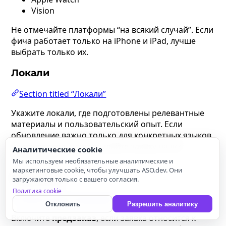
Vision
Не отмечайте платформы “на всякий случай”. Если
фича работает только на iPhone и iPad, лучше
выбрать только их.
Локали
Section titled “Локали”
Укажите локали, где подготовлены релевантные
материалы и пользовательский опыт. Если
обновление важно только для конкретных языков
или регионов, не распыляйте заявку на все
Аналитические cookie
локализации.
Мы используем необязательные аналитические и
маркетинговые cookie, чтобы улучшать ASO.dev. Они
Предзаказ
загружаются только с вашего согласия.
Политика cookie
Section titled “Предзаказ”
Отклонить
Разрешить аналитику
Включите
предзаказ
, если заявка относится к