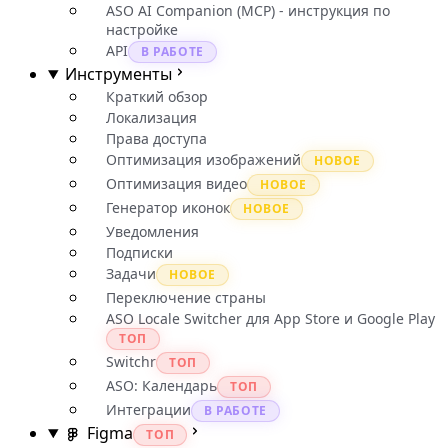
ASO AI Companion (MCP) - инструкция по
настройке
API
В РАБОТЕ
Инструменты
Краткий обзор
Локализация
Права доступа
Оптимизация изображений
НОВОЕ
Оптимизация видео
НОВОЕ
Генератор иконок
НОВОЕ
Уведомления
Подписки
Задачи
НОВОЕ
Переключение страны
ASO Locale Switcher для App Store и Google Play
ТОП
Switchr
ТОП
ASO: Календарь
ТОП
Интеграции
В РАБОТЕ
Figma
ТОП