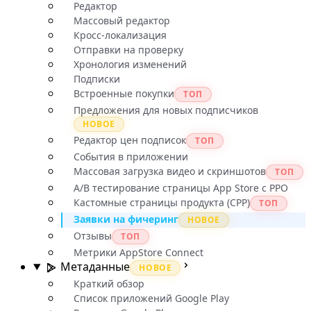
Редактор
Массовый редактор
Кросс-локализация
Отправки на проверку
Хронология изменений
Подписки
Встроенные покупки
ТОП
Предложения для новых подписчиков
НОВОЕ
Редактор цен подписок
ТОП
События в приложении
Массовая загрузка видео и скриншотов
ТОП
A/B тестирование страницы App Store с PPO
Кастомные страницы продукта (CPP)
ТОП
Заявки на фичеринг
НОВОЕ
Отзывы
ТОП
Метрики AppStore Connect
Метаданные
НОВОЕ
Краткий обзор
Список приложений Google Play