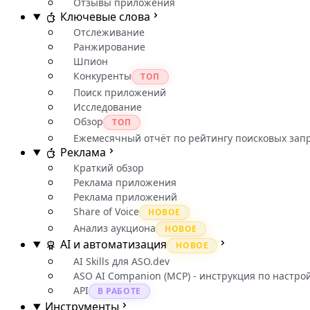
Отзывы приложения
Ключевые слова
Отслеживание
Ранжирование
Шпион
Конкуренты
ТОП
Поиск приложений
Исследование
Обзор
ТОП
Ежемесячный отчёт по рейтингу поисковых зап
Реклама
Краткий обзор
Реклама приложения
Реклама приложений
Share of Voice
НОВОЕ
Анализ аукциона
НОВОЕ
AI и автоматизация
НОВОЕ
AI Skills для ASO.dev
ASO AI Companion (MCP) - инструкция по настро
API
В РАБОТЕ
Инструменты