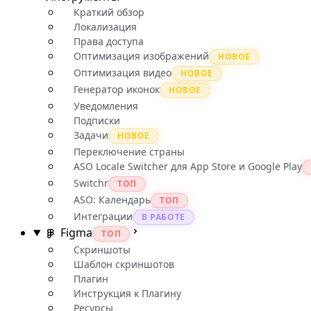
Краткий обзор
Локализация
Права доступа
Оптимизация изображений
НОВОЕ
Оптимизация видео
НОВОЕ
Генератор иконок
НОВОЕ
Уведомления
Подписки
Задачи
НОВОЕ
Переключение страны
ASO Locale Switcher для App Store и Google Play
Switchr
ТОП
ASO: Календарь
ТОП
Интеграции
В РАБОТЕ
Figma
ТОП
Скриншоты
Шаблон скриншотов
Плагин
Инструкция к Плагину
Ресурсы