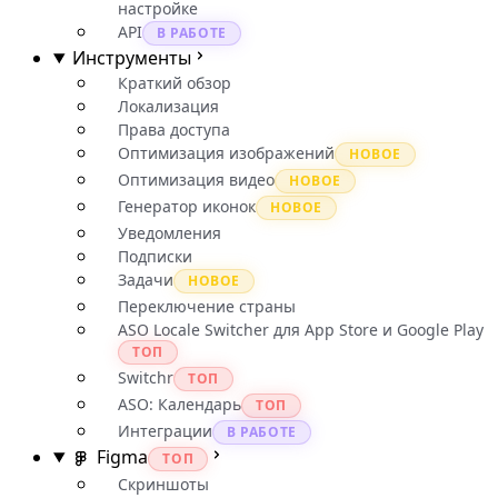
настройке
API
В РАБОТЕ
Инструменты
Краткий обзор
Локализация
Права доступа
Оптимизация изображений
НОВОЕ
Оптимизация видео
НОВОЕ
Генератор иконок
НОВОЕ
Уведомления
Подписки
Задачи
НОВОЕ
Переключение страны
ASO Locale Switcher для App Store и Google Play
ТОП
Switchr
ТОП
ASO: Календарь
ТОП
Интеграции
В РАБОТЕ
Figma
ТОП
Скриншоты