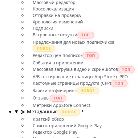
Массовый редактор
Кросс-локализация
Отправки на проверку
Хронология изменений
Подписки
Встроенные покупки
ТОП
Предложения для новых подписчиков
НОВОЕ
Редактор цен подписок
ТОП
События в приложении
Массовая загрузка видео и скриншотов
ТОП
A/B тестирование страницы App Store с PPO
Кастомные страницы продукта (CPP)
ТОП
Заявки на фичеринг
НОВОЕ
Отзывы
ТОП
Метрики AppStore Connect
Метаданные
НОВОЕ
Краткий обзор
Список приложений Google Play
Редактор Google Play