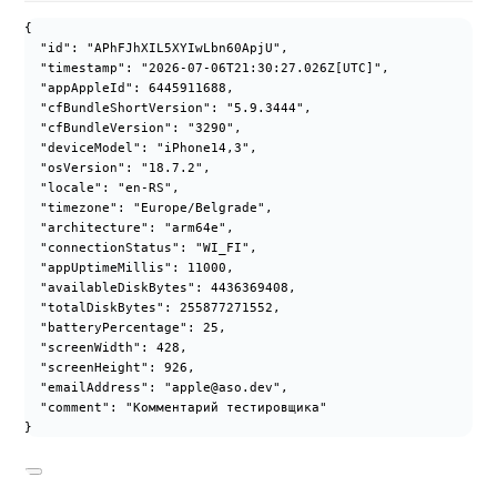
{
"id"
: 
"
APhFJhXIL5XYIwLbn60ApjU
"
,
"timestamp"
: 
"
2026-07-06T21:30:27.026Z[UTC]
"
,
"appAppleId"
: 
6445911688
,
"cfBundleShortVersion"
: 
"
5.9.3444
"
,
"cfBundleVersion"
: 
"
3290
"
,
"deviceModel"
: 
"
iPhone14,3
"
,
"osVersion"
: 
"
18.7.2
"
,
"locale"
: 
"
en-RS
"
,
"timezone"
: 
"
Europe/Belgrade
"
,
"architecture"
: 
"
arm64e
"
,
"connectionStatus"
: 
"
WI_FI
"
,
"appUptimeMillis"
: 
11000
,
"availableDiskBytes"
: 
4436369408
,
"totalDiskBytes"
: 
255877271552
,
"batteryPercentage"
: 
25
,
"screenWidth"
: 
428
,
"screenHeight"
: 
926
,
"emailAddress"
: 
"
apple@aso.dev
"
,
"comment"
: 
"
Комментарий тестировщика
"
}