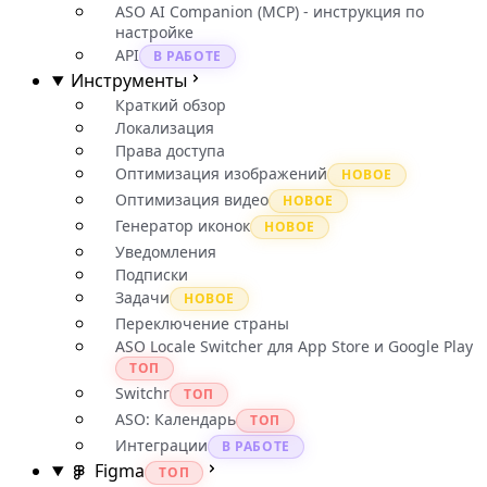
ASO AI Companion (MCP) - инструкция по
настройке
API
В РАБОТЕ
Инструменты
Краткий обзор
Локализация
Права доступа
Оптимизация изображений
НОВОЕ
Оптимизация видео
НОВОЕ
Генератор иконок
НОВОЕ
Уведомления
Подписки
Задачи
НОВОЕ
Переключение страны
ASO Locale Switcher для App Store и Google Play
ТОП
Switchr
ТОП
ASO: Календарь
ТОП
Интеграции
В РАБОТЕ
Figma
ТОП