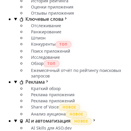
История рейтинга
Оценки приложения
Отзывы приложения
Ключевые слова
Отслеживание
Ранжирование
Шпион
Конкуренты
ТОП
Поиск приложений
Исследование
Обзор
ТОП
Ежемесячный отчёт по рейтингу поисковых
запросов
Реклама
Краткий обзор
Реклама приложения
Реклама приложений
Share of Voice
НОВОЕ
Анализ аукциона
НОВОЕ
AI и автоматизация
НОВОЕ
AI Skills для ASO.dev