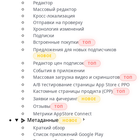
Редактор
Массовый редактор
Кросс-локализация
Отправки на проверку
Хронология изменений
Подписки
Встроенные покупки
ТОП
Предложения для новых подписчиков
НОВОЕ
Редактор цен подписок
ТОП
События в приложении
Массовая загрузка видео и скриншотов
ТОП
A/B тестирование страницы App Store с PPO
Кастомные страницы продукта (CPP)
ТОП
Заявки на фичеринг
НОВОЕ
Отзывы
ТОП
Метрики AppStore Connect
Метаданные
НОВОЕ
Краткий обзор
Список приложений Google Play