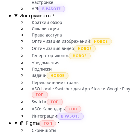
настройке
API
В РАБОТЕ
Инструменты
Краткий обзор
Локализация
Права доступа
Оптимизация изображений
НОВОЕ
Оптимизация видео
НОВОЕ
Генератор иконок
НОВОЕ
Уведомления
Подписки
Задачи
НОВОЕ
Переключение страны
ASO Locale Switcher для App Store и Google Play
ТОП
Switchr
ТОП
ASO: Календарь
ТОП
Интеграции
В РАБОТЕ
Figma
ТОП
Скриншоты