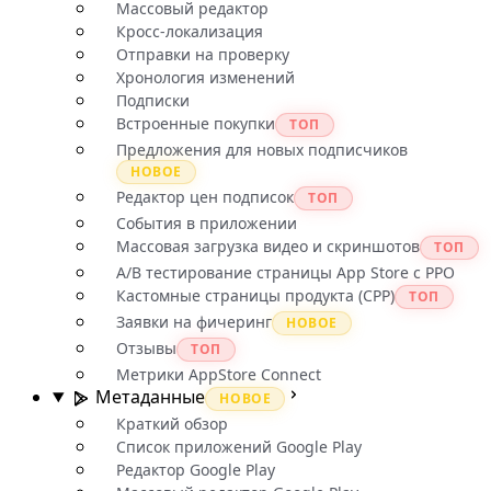
Массовый редактор
Кросс-локализация
Отправки на проверку
Хронология изменений
Подписки
Встроенные покупки
ТОП
Предложения для новых подписчиков
НОВОЕ
Редактор цен подписок
ТОП
События в приложении
Массовая загрузка видео и скриншотов
ТОП
A/B тестирование страницы App Store с PPO
Кастомные страницы продукта (CPP)
ТОП
Заявки на фичеринг
НОВОЕ
Отзывы
ТОП
Метрики AppStore Connect
Метаданные
НОВОЕ
Краткий обзор
Список приложений Google Play
Редактор Google Play