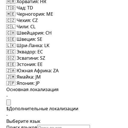
🇭🇷 Хорватия
: HR
🇹🇩 Чад
: TD
🇲🇪 Черногория
: ME
🇨🇿 Чехия
: CZ
🇨🇱 Чили
: CL
🇨🇭 Швейцария
: CH
🇸🇪 Швеция
: SE
🇱🇰 Шри-Ланка
: LK
🇪🇨 Эквадор
: EC
🇸🇿 Эсватини
: SZ
🇪🇪 Эстония
: EE
🇿🇦 Южная Африка
: ZA
🇯🇲 Ямайка
: JM
🇯🇵 Япония
: JP
Основная локализация
-
$Дополнительные локализации
-
Выберите язык
Поиск языков