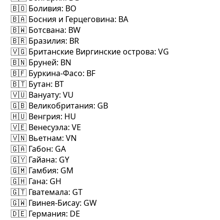
🇧🇴 Боливия
: BO
🇧🇦 Босния и Герцеговина
: BA
🇧🇼 Ботсвана
: BW
🇧🇷 Бразилия
: BR
🇻🇬 Британские Виргинские острова
: VG
🇧🇳 Бруней
: BN
🇧🇫 Буркина-Фасо
: BF
🇧🇹 Бутан
: BT
🇻🇺 Вануату
: VU
🇬🇧 Великобритания
: GB
🇭🇺 Венгрия
: HU
🇻🇪 Венесуэла
: VE
🇻🇳 Вьетнам
: VN
🇬🇦 Габон
: GA
🇬🇾 Гайана
: GY
🇬🇲 Гамбия
: GM
🇬🇭 Гана
: GH
🇬🇹 Гватемала
: GT
🇬🇼 Гвинея-Бисау
: GW
🇩🇪 Германия
: DE