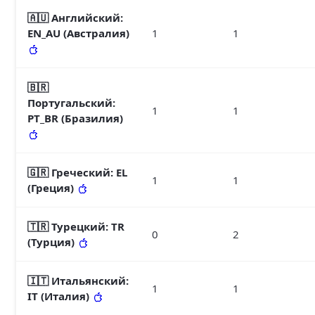
🇦🇺 Английский
:
EN_AU (Австралия)
1
1
🇧🇷
Португальский
:
1
1
PT_BR (Бразилия)
🇬🇷 Греческий
: EL
1
1
(Греция)
🇹🇷 Турецкий
: TR
0
2
(Турция)
🇮🇹 Итальянский
:
1
1
IT (Италия)