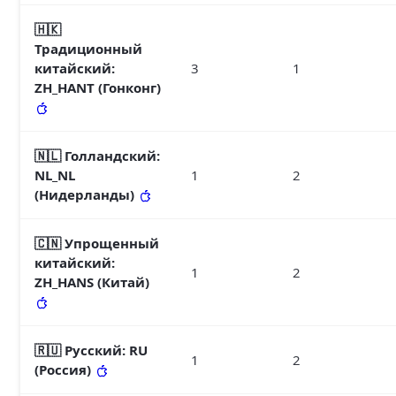
🇭🇰
Традиционный
китайский
:
3
1
ZH_HANT (Гонконг)
🇳🇱 Голландский
:
NL_NL
1
2
(Нидерланды)
🇨🇳 Упрощенный
китайский
:
1
2
ZH_HANS (Китай)
🇷🇺 Русский
: RU
1
2
(Россия)