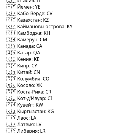
🇮🇹 Италия
: IT
🇾🇪 Йемен
: YE
🇨🇻 Кабо-Верде
: CV
🇰🇿 Казахстан
: KZ
🇰🇾 Каймановы острова
: KY
🇰🇭 Камбоджа
: KH
🇨🇲 Камерун
: CM
🇨🇦 Канада
: CA
🇶🇦 Катар
: QA
🇰🇪 Кения
: KE
🇨🇾 Кипр
: CY
🇨🇳 Китай
: CN
🇨🇴 Колумбия
: CO
🇽🇰 Косово
: XK
🇨🇷 Коста-Рика
: CR
🇨🇮 Кот-д'Ивуар
: CI
🇰🇼 Кувейт
: KW
🇰🇬 Кыргызстан
: KG
🇱🇦 Лаос
: LA
🇱🇻 Латвия
: LV
🇱🇷 Либерия
: LR