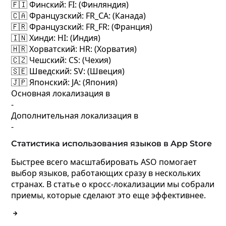
🇫🇮 Финский
: FI: (Финляндия)
🇨🇦 Французский
: FR_CA: (Канада)
🇫🇷 Французский
: FR_FR: (Франция)
🇮🇳 Хинди
: HI: (Индия)
🇭🇷 Хорватский
: HR: (Хорватия)
🇨🇿 Чешский
: CS: (Чехия)
🇸🇪 Шведский
: SV: (Швеция)
🇯🇵 Японский
: JA: (Япония)
Основная локализация в
-
Дополнительная локализация в
-
Статистика использования языков в App Store
Быстрее всего масштабировать ASO помогает
выбор языков, работающих сразу в нескольких
странах. В статье о кросс-локализации мы собрали
приемы, которые сделают это еще эффективнее.