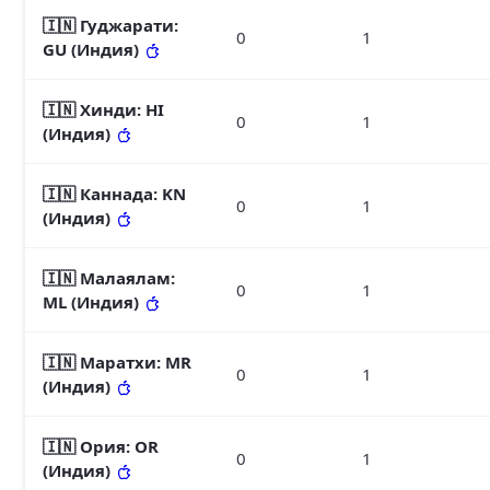
🇮🇳 Гуджарати
:
0
1
GU (Индия)
🇮🇳 Хинди
: HI
0
1
(Индия)
🇮🇳 Каннада
: KN
0
1
(Индия)
🇮🇳 Малаялам
:
0
1
ML (Индия)
🇮🇳 Маратхи
: MR
0
1
(Индия)
🇮🇳 Ория
: OR
0
1
(Индия)