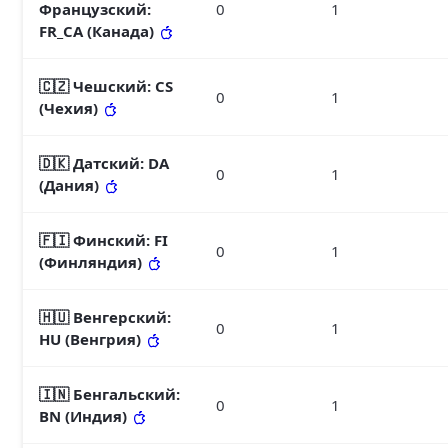
Французский
:
0
1
FR_CA (Канада)
🇨🇿 Чешский
: CS
0
1
(Чехия)
🇩🇰 Датский
: DA
0
1
(Дания)
🇫🇮 Финский
: FI
0
1
(Финляндия)
🇭🇺 Венгерский
:
0
1
HU (Венгрия)
🇮🇳 Бенгальский
:
0
1
BN (Индия)