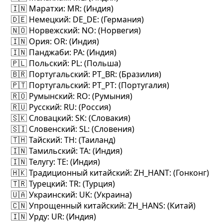
🇮🇳 Маратхи
: MR: (Индия)
🇩🇪 Немецкий
: DE_DE: (Германия)
🇳🇴 Норвежский
: NO: (Норвегия)
🇮🇳 Ория
: OR: (Индия)
🇮🇳 Панджаби
: PA: (Индия)
🇵🇱 Польский
: PL: (Польша)
🇧🇷 Португальский
: PT_BR: (Бразилия)
🇵🇹 Португальский
: PT_PT: (Португалия)
🇷🇴 Румынский
: RO: (Румыния)
🇷🇺 Русский
: RU: (Россия)
🇸🇰 Словацкий
: SK: (Словакия)
🇸🇮 Словенский
: SL: (Словения)
🇹🇭 Тайский
: TH: (Таиланд)
🇮🇳 Тамильский
: TA: (Индия)
🇮🇳 Телугу
: TE: (Индия)
🇭🇰 Традиционный китайский
: ZH_HANT: (Гонконг)
🇹🇷 Турецкий
: TR: (Турция)
🇺🇦 Украинский
: UK: (Украина)
🇨🇳 Упрощенный китайский
: ZH_HANS: (Китай)
🇮🇳 Урду
: UR: (Индия)