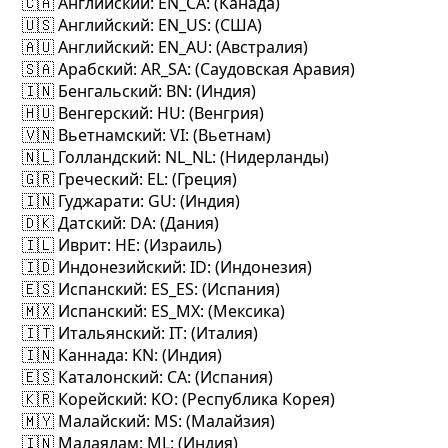
🇨🇦 Английский
: EN_CA: (Канада)
🇺🇸 Английский
: EN_US: (США)
🇦🇺 Английский
: EN_AU: (Австралия)
🇸🇦 Арабский
: AR_SA: (Саудовская Аравия)
🇮🇳 Бенгальский
: BN: (Индия)
🇭🇺 Венгерский
: HU: (Венгрия)
🇻🇳 Вьетнамский
: VI: (Вьетнам)
🇳🇱 Голландский
: NL_NL: (Нидерланды)
🇬🇷 Греческий
: EL: (Греция)
🇮🇳 Гуджарати
: GU: (Индия)
🇩🇰 Датский
: DA: (Дания)
🇮🇱 Иврит
: HE: (Израиль)
🇮🇩 Индонезийский
: ID: (Индонезия)
🇪🇸 Испанский
: ES_ES: (Испания)
🇲🇽 Испанский
: ES_MX: (Мексика)
🇮🇹 Итальянский
: IT: (Италия)
🇮🇳 Каннада
: KN: (Индия)
🇪🇸 Каталонский
: CA: (Испания)
🇰🇷 Корейский
: KO: (Республика Корея)
🇲🇾 Малайский
: MS: (Малайзия)
🇮🇳 Малаялам
: ML: (Индия)