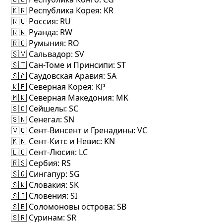
🇰🇷 Республика Корея
: KR
🇷🇺 Россия
: RU
🇷🇼 Руанда
: RW
🇷🇴 Румыния
: RO
🇸🇻 Сальвадор
: SV
🇸🇹 Сан-Томе и Принсипи
: ST
🇸🇦 Саудовская Аравия
: SA
🇰🇵 Северная Корея
: KP
🇲🇰 Северная Македония
: MK
🇸🇨 Сейшелы
: SC
🇸🇳 Сенегал
: SN
🇻🇨 Сент-Винсент и Гренадины
: VC
🇰🇳 Сент-Китс и Невис
: KN
🇱🇨 Сент-Люсия
: LC
🇷🇸 Сербия
: RS
🇸🇬 Сингапур
: SG
🇸🇰 Словакия
: SK
🇸🇮 Словения
: SI
🇸🇧 Соломоновы острова
: SB
🇸🇷 Суринам
: SR