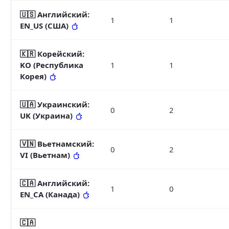
🇺🇸 Английский
:
1
1
EN_US (США)
🇰🇷 Корейский
:
KO (Республика
1
1
Корея)
🇺🇦 Украинский
:
0
2
UK (Украина)
🇻🇳 Вьетнамский
:
0
2
VI (Вьетнам)
🇨🇦 Английский
:
1
0
EN_CA (Канада)
🇨🇦