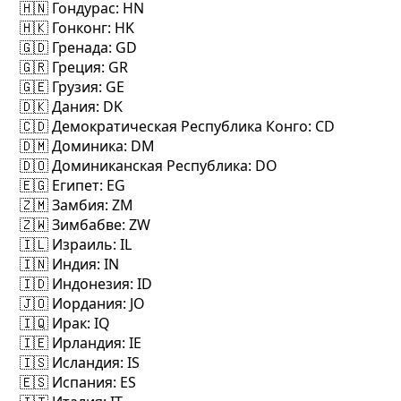
🇭🇳 Гондурас
: HN
🇭🇰 Гонконг
: HK
🇬🇩 Гренада
: GD
🇬🇷 Греция
: GR
🇬🇪 Грузия
: GE
🇩🇰 Дания
: DK
🇨🇩 Демократическая Республика Конго
: CD
🇩🇲 Доминика
: DM
🇩🇴 Доминиканская Республика
: DO
🇪🇬 Египет
: EG
🇿🇲 Замбия
: ZM
🇿🇼 Зимбабве
: ZW
🇮🇱 Израиль
: IL
🇮🇳 Индия
: IN
🇮🇩 Индонезия
: ID
🇯🇴 Иордания
: JO
🇮🇶 Ирак
: IQ
🇮🇪 Ирландия
: IE
🇮🇸 Исландия
: IS
🇪🇸 Испания
: ES