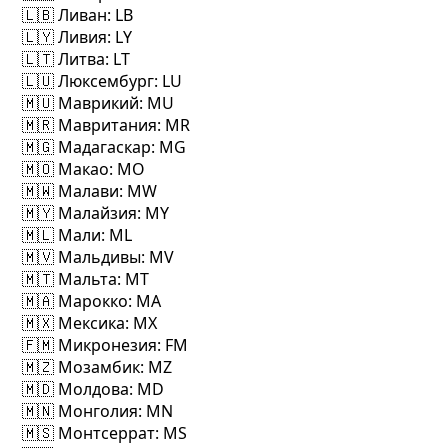
🇱🇧 Ливан
: LB
🇱🇾 Ливия
: LY
🇱🇹 Литва
: LT
🇱🇺 Люксембург
: LU
🇲🇺 Маврикий
: MU
🇲🇷 Мавритания
: MR
🇲🇬 Мадагаскар
: MG
🇲🇴 Макао
: MO
🇲🇼 Малави
: MW
🇲🇾 Малайзия
: MY
🇲🇱 Мали
: ML
🇲🇻 Мальдивы
: MV
🇲🇹 Мальта
: MT
🇲🇦 Марокко
: MA
🇲🇽 Мексика
: MX
🇫🇲 Микронезия
: FM
🇲🇿 Мозамбик
: MZ
🇲🇩 Молдова
: MD
🇲🇳 Монголия
: MN
🇲🇸 Монтсеррат
: MS