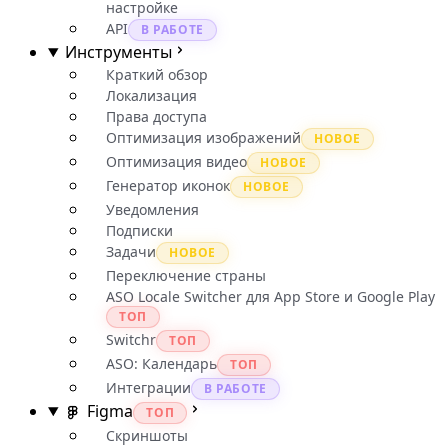
настройке
API
В РАБОТЕ
Инструменты
Краткий обзор
Локализация
Права доступа
Оптимизация изображений
НОВОЕ
Оптимизация видео
НОВОЕ
Генератор иконок
НОВОЕ
Уведомления
Подписки
Задачи
НОВОЕ
Переключение страны
ASO Locale Switcher для App Store и Google Play
ТОП
Switchr
ТОП
ASO: Календарь
ТОП
Интеграции
В РАБОТЕ
Figma
ТОП
Скриншоты