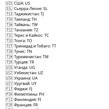
🇺🇸 США
: US
🇸🇱 Сьерра-Леоне
: SL
🇹🇯 Таджикистан
: TJ
🇹🇭 Таиланд
: TH
🇹🇼 Тайвань
: TW
🇹🇿 Танзания
: TZ
🇹🇨 Теркс и Кайкос
: TC
🇹🇴 Тонга
: TO
🇹🇹 Тринидад и Тобаго
: TT
🇹🇳 Тунис
: TN
🇹🇲 Туркменистан
: TM
🇹🇷 Турция
: TR
🇺🇬 Уганда
: UG
🇺🇿 Узбекистан
: UZ
🇺🇦 Украина
: UA
🇺🇾 Уругвай
: UY
🇫🇯 Фиджи
: FJ
🇵🇭 Филиппины
: PH
🇫🇮 Финляндия
: FI
🇫🇷 Франция
: FR