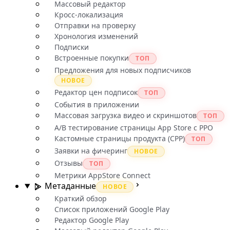
Массовый редактор
Кросс-локализация
Отправки на проверку
Хронология изменений
Подписки
Встроенные покупки
ТОП
Предложения для новых подписчиков
НОВОЕ
Редактор цен подписок
ТОП
События в приложении
Массовая загрузка видео и скриншотов
ТОП
A/B тестирование страницы App Store с PPO
Кастомные страницы продукта (CPP)
ТОП
Заявки на фичеринг
НОВОЕ
Отзывы
ТОП
Метрики AppStore Connect
Метаданные
НОВОЕ
Краткий обзор
Список приложений Google Play
Редактор Google Play