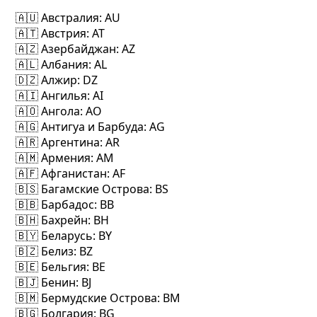
🇦🇺 Австралия
: AU
🇦🇹 Австрия
: AT
🇦🇿 Азербайджан
: AZ
🇦🇱 Албания
: AL
🇩🇿 Алжир
: DZ
🇦🇮 Ангилья
: AI
🇦🇴 Ангола
: AO
🇦🇬 Антигуа и Барбуда
: AG
🇦🇷 Аргентина
: AR
🇦🇲 Армения
: AM
🇦🇫 Афганистан
: AF
🇧🇸 Багамские Острова
: BS
🇧🇧 Барбадос
: BB
🇧🇭 Бахрейн
: BH
🇧🇾 Беларусь
: BY
🇧🇿 Белиз
: BZ
🇧🇪 Бельгия
: BE
🇧🇯 Бенин
: BJ
🇧🇲 Бермудские Острова
: BM
🇧🇬 Болгария
: BG