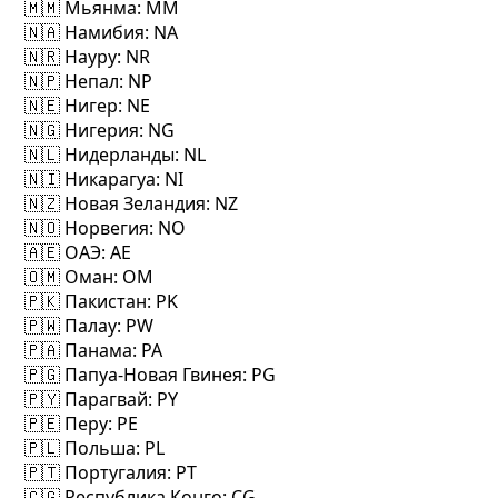
🇲🇲 Мьянма
: MM
🇳🇦 Намибия
: NA
🇳🇷 Науру
: NR
🇳🇵 Непал
: NP
🇳🇪 Нигер
: NE
🇳🇬 Нигерия
: NG
🇳🇱 Нидерланды
: NL
🇳🇮 Никарагуа
: NI
🇳🇿 Новая Зеландия
: NZ
🇳🇴 Норвегия
: NO
🇦🇪 ОАЭ
: AE
🇴🇲 Оман
: OM
🇵🇰 Пакистан
: PK
🇵🇼 Палау
: PW
🇵🇦 Панама
: PA
🇵🇬 Папуа-Новая Гвинея
: PG
🇵🇾 Парагвай
: PY
🇵🇪 Перу
: PE
🇵🇱 Польша
: PL
🇵🇹 Португалия
: PT
🇨🇬 Республика Конго
: CG