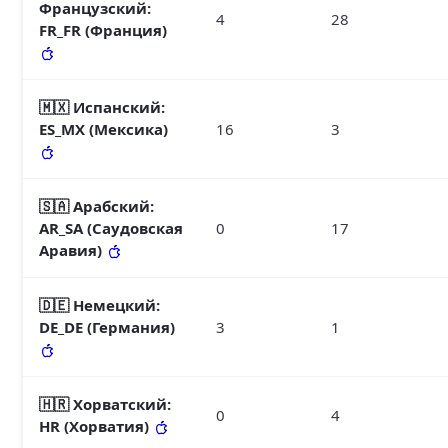
Французский
:
4
28
FR_FR (Франция)
🇲🇽 Испанский
:
ES_MX (Мексика)
16
3
🇸🇦 Арабский
:
AR_SA (Саудовская
0
17
Аравия)
🇩🇪 Немецкий
:
DE_DE (Германия)
3
1
🇭🇷 Хорватский
:
0
4
HR (Хорватия)