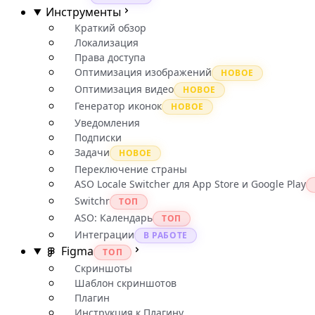
Инструменты
Краткий обзор
Локализация
Права доступа
Оптимизация изображений
НОВОЕ
Оптимизация видео
НОВОЕ
Генератор иконок
НОВОЕ
Уведомления
Подписки
Задачи
НОВОЕ
Переключение страны
ASO Locale Switcher для App Store и Google Play
Switchr
ТОП
ASO: Календарь
ТОП
Интеграции
В РАБОТЕ
Figma
ТОП
Скриншоты
Шаблон скриншотов
Плагин
Инструкция к Плагину