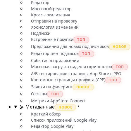
Редактор
Массовый редактор
Кросс-локализация
Отправки на проверку
Хронология изменений
Подписки
Встроенные покупки
ТОП
Предложения для новых подписчиков
НОВОЕ
Редактор цен подписок
ТОП
События в приложении
Массовая загрузка видео и скриншотов
ТОП
A/B тестирование страницы App Store с PPO
Кастомные страницы продукта (CPP)
ТОП
Заявки на фичеринг
НОВОЕ
Отзывы
ТОП
Метрики AppStore Connect
Метаданные
НОВОЕ
Краткий обзор
Список приложений Google Play
Редактор Google Play